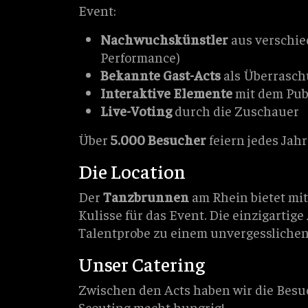
Event:
Nachwuchskünstler
aus verschie
Performance)
Bekannte Gast-Acts
als Überrasc
Interaktive Elemente
mit dem Pu
Live-Voting
durch die Zuschauer
Über
5.000 Besucher
feiern jedes Jahr
Die Location
Der
Tanzbrunnen
am Rhein bietet mit
Kulisse für das Event. Die einzigarti
Talentprobe zu einem unvergesslichen
Unser Catering
Zwischen den Acts haben wir die Besu
Scouting macht hungrig!