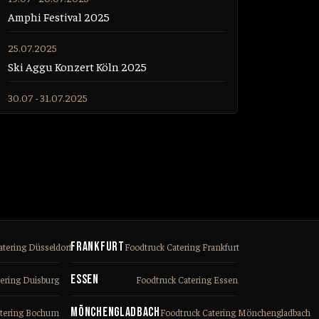
Amphi Festival 2025
25.07.2025
Ski Aggu Konzert Köln 2025
30.07 - 31.07.2025
Sido Konzert Köln 2025
26.09.2025
Linus Sander Talentprobe
Frankfurt
atering Düsseldorf
Foodtruck Catering Frankfurt
Essen
tering Duisburg
Foodtruck Catering Essen
Mönchengladbach
atering Bochum
Foodtruck Catering Mönchengladbach