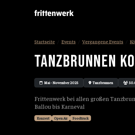
Startseite
Events
Vergangene Events
Kö
TANZBRUNNEN KO
Mai - November 2025
Tanzbrunnen
50.
Frittenwerk bei allen großen Tanzbru
Ballou bis Karneval
Konzert
Open Air
Foodtruck