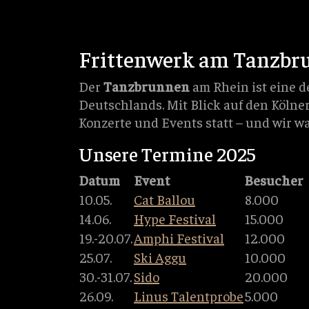
Frittenwerk am Tanzbr
Der
Tanzbrunnen
am Rhein ist eine d
Deutschlands. Mit Blick auf den Kölne
Konzerte und Events statt – und wir war
Unsere Termine 2025
Datum
Event
Besucher
10.05.
Cat Ballou
8.000
14.06.
Hype Festival
15.000
19.-20.07.
Amphi Festival
12.000
25.07.
Ski Aggu
10.000
30.-31.07.
Sido
20.000
26.09.
Linus Talentprobe
5.000