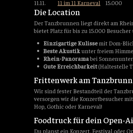
11.11.
11 im 11 Karneval
15.000
Die Location
Der Tanzbrunnen liegt direkt am Rhei
bietet Platz für bis zu 15.000 Besucher
Einzigartige Kulisse
mit Dom-Blic
Beste Akustik
unter freiem Himme
Rhein-Panorama
bei Sonnenunte
Gute Erreichbarkeit
(Haltestelle
Frittenwerk am Tanzbrun
Wir sind fester Bestandteil der Tanzb
versorgen wir die Konzertbesucher mit
Hop, Gothic oder Karneval!
Foodtruck für dein Open-A
Du planst ein Konzert, Festival oder 