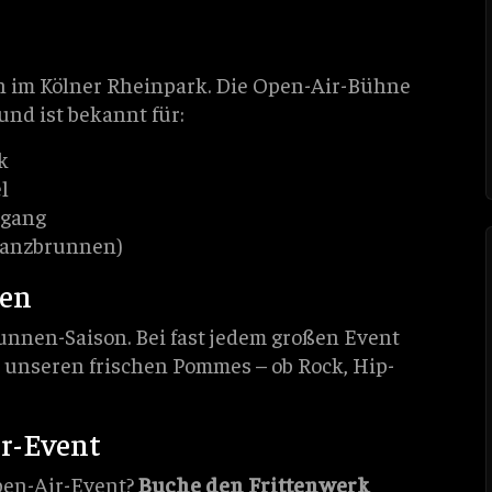
n im Kölner Rheinpark. Die Open-Air-Bühne
 und ist bekannt für:
k
l
rgang
 Tanzbrunnen)
nen
runnen-Saison. Bei fast jedem großen Event
 unseren frischen Pommes – ob Rock, Hip-
ir-Event
Open-Air-Event?
Buche den Frittenwerk